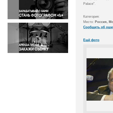
Правосудие
Palace".
Происшествия и конфликты
Религия
Категория:
Место:
Россия, М
Светская жизнь
Сообщить об оши
Спорт
Экология
Ещё фото
Экономика и бизнес