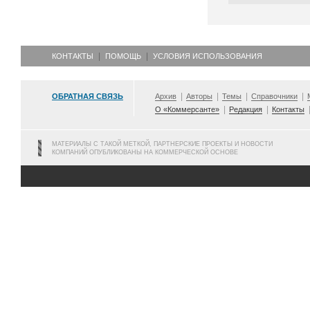
КОНТАКТЫ
ПОМОЩЬ
УСЛОВИЯ ИСПОЛЬЗОВАНИЯ
ОБРАТНАЯ СВЯЗЬ
Архив
Авторы
Темы
Справочники
О «Коммерсанте»
Редакция
Контакты
МАТЕРИАЛЫ С ТАКОЙ МЕТКОЙ, ПАРТНЕРСКИЕ ПРОЕКТЫ И НОВОСТИ
КОМПАНИЙ ОПУБЛИКОВАНЫ НА КОММЕРЧЕСКОЙ ОСНОВЕ