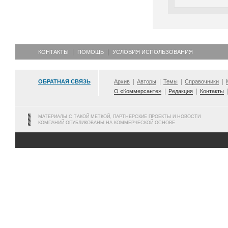
КОНТАКТЫ
ПОМОЩЬ
УСЛОВИЯ ИСПОЛЬЗОВАНИЯ
ОБРАТНАЯ СВЯЗЬ
Архив
Авторы
Темы
Справочники
О «Коммерсанте»
Редакция
Контакты
МАТЕРИАЛЫ С ТАКОЙ МЕТКОЙ, ПАРТНЕРСКИЕ ПРОЕКТЫ И НОВОСТИ
КОМПАНИЙ ОПУБЛИКОВАНЫ НА КОММЕРЧЕСКОЙ ОСНОВЕ