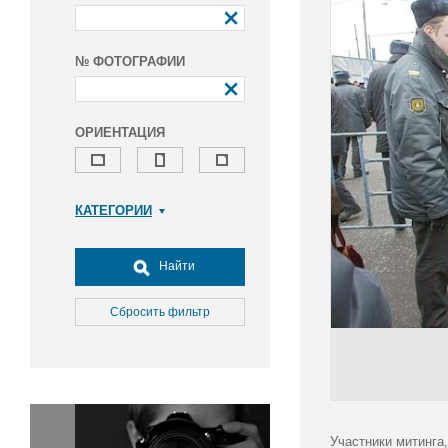
№ ФОТОГРАФИИ
ОРИЕНТАЦИЯ
КАТЕГОРИИ
Армия и ВПК
Досуг, туризм и отдых
Найти
Культура
Медицина
Сбросить фильтр
Наука
Образование
Общество
Окружающая среда
Политика
Участники митинга