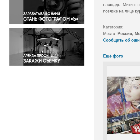
Правосудие
площадь. Митинг п
повязке на лице ку
Происшествия и конфликты
Религия
Категория:
Светская жизнь
Место:
Россия, М
Спорт
Сообщить об оши
Экология
Экономика и бизнес
Ещё фото