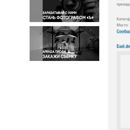
Правосудие
презид
Происшествия и конфликты
Религия
Категор
Место:
Светская жизнь
Сообщ
Спорт
Экология
Ещё ф
Экономика и бизнес