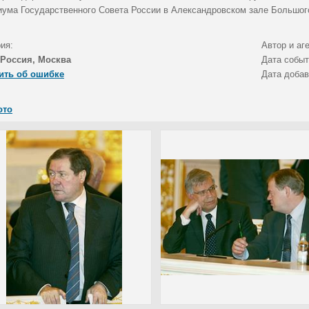
иума Государственного Совета России в Александровском зале Большог
ия:
Автор и аг
Россия, Москва
Дата собы
ить об ошибке
Дата доба
ото