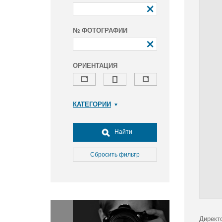
№ ФОТОГРАФИИ
ОРИЕНТАЦИЯ
КАТЕГОРИИ
Армия и ВПК
Досуг, туризм и отдых
Найти
Культура
Медицина
Сбросить фильтр
Наука
Образование
Общество
Окружающая среда
Политика
Директ