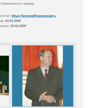
о Кремлевского дворца.
ентство:
Илья Питалев/Коммерсантъ
тия:
24.02.2004
вления:
26.02.2004