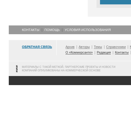
КОНТАКТЫ
ПОМОЩЬ
УСЛОВИЯ ИСПОЛЬЗОВАНИЯ
ОБРАТНАЯ СВЯЗЬ
Архив
Авторы
Темы
Справочники
О «Коммерсанте»
Редакция
Контакты
МАТЕРИАЛЫ С ТАКОЙ МЕТКОЙ, ПАРТНЕРСКИЕ ПРОЕКТЫ И НОВОСТИ
КОМПАНИЙ ОПУБЛИКОВАНЫ НА КОММЕРЧЕСКОЙ ОСНОВЕ