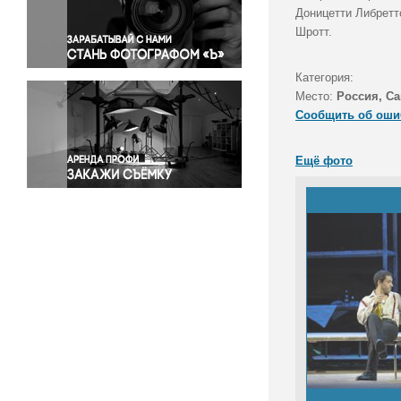
Правосудие
Доницетти Либретт
Шротт.
Происшествия и конфликты
Религия
Категория:
Светская жизнь
Место:
Россия, Са
Спорт
Сообщить об оши
Экология
Экономика и бизнес
Ещё фото