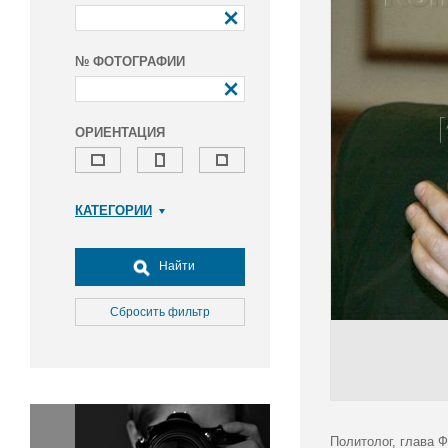
№ ФОТОГРАФИИ
ОРИЕНТАЦИЯ
КАТЕГОРИИ
Армия и ВПК
Досуг, туризм и отдых
Найти
Культура
Медицина
Сбросить фильтр
Наука
Образование
Общество
Окружающая среда
Политика
Политолог, глава 