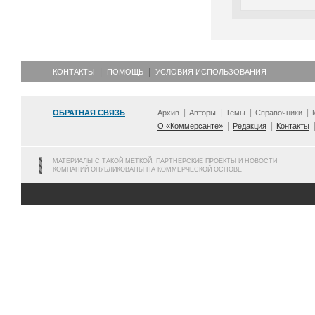
КОНТАКТЫ
ПОМОЩЬ
УСЛОВИЯ ИСПОЛЬЗОВАНИЯ
ОБРАТНАЯ СВЯЗЬ
Архив
Авторы
Темы
Справочники
О «Коммерсанте»
Редакция
Контакты
МАТЕРИАЛЫ С ТАКОЙ МЕТКОЙ, ПАРТНЕРСКИЕ ПРОЕКТЫ И НОВОСТИ
КОМПАНИЙ ОПУБЛИКОВАНЫ НА КОММЕРЧЕСКОЙ ОСНОВЕ