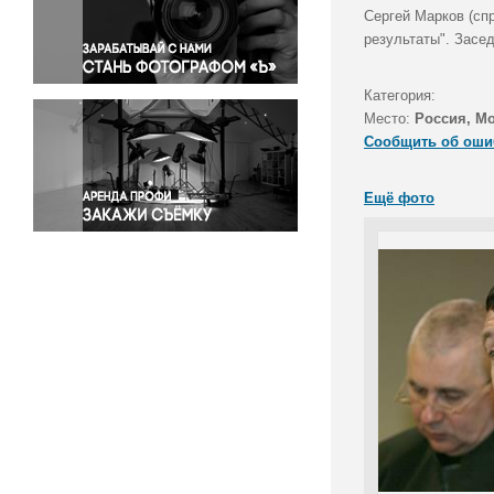
Правосудие
Сергей Марков (сп
результаты". Засе
Происшествия и конфликты
Религия
Категория:
Светская жизнь
Место:
Россия, М
Спорт
Сообщить об оши
Экология
Экономика и бизнес
Ещё фото