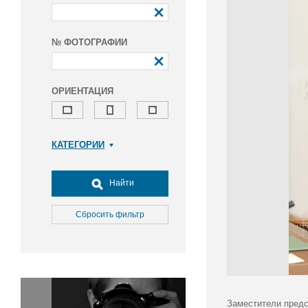
№ ФОТОГРАФИИ
ОРИЕНТАЦИЯ
КАТЕГОРИИ
Армия и ВПК
Досуг, туризм и отдых
Найти
Культура
Медицина
Сбросить фильтр
Наука
Образование
Общество
Окружающая среда
Политика
Заместители предс