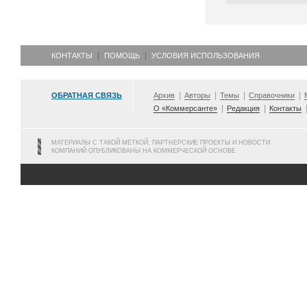
КОНТАКТЫ
ПОМОЩЬ
УСЛОВИЯ ИСПОЛЬЗОВАНИЯ
ОБРАТНАЯ СВЯЗЬ
Архив
Авторы
Темы
Справочники
О «Коммерсанте»
Редакция
Контакты
МАТЕРИАЛЫ С ТАКОЙ МЕТКОЙ, ПАРТНЕРСКИЕ ПРОЕКТЫ И НОВОСТИ
КОМПАНИЙ ОПУБЛИКОВАНЫ НА КОММЕРЧЕСКОЙ ОСНОВЕ