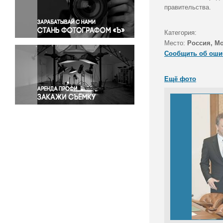
Правосудие
правительства.
Происшествия и конфликты
Религия
Категория:
Место:
Россия, М
Светская жизнь
Сообщить об оши
Спорт
Экология
Ещё фото
Экономика и бизнес