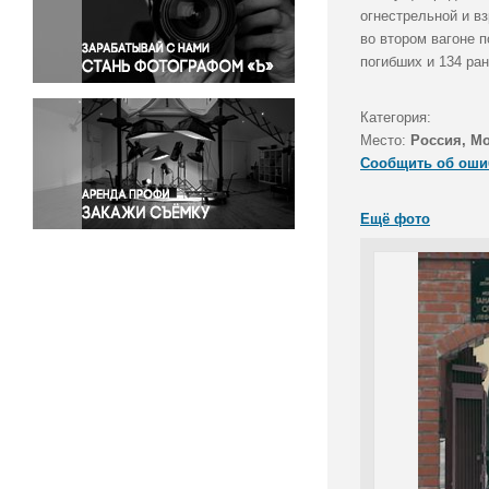
Правосудие
огнестрельной и в
во втором вагоне 
Происшествия и конфликты
погибших и 134 ран
Религия
Светская жизнь
Категория:
Спорт
Место:
Россия, М
Экология
Сообщить об оши
Экономика и бизнес
Ещё фото