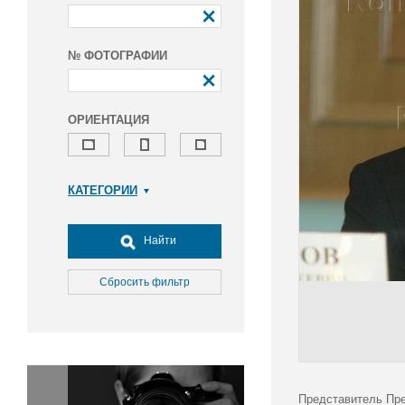
№ ФОТОГРАФИИ
ОРИЕНТАЦИЯ
КАТЕГОРИИ
Армия и ВПК
Досуг, туризм и отдых
Найти
Культура
Медицина
Сбросить фильтр
Наука
Образование
Общество
Окружающая среда
Политика
Представитель Пре