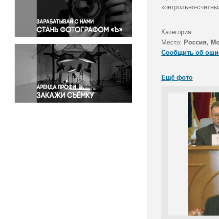
Правосудие
контрольно-счетны
Происшествия и конфликты
Религия
Категория:
Место:
Россия, М
Светская жизнь
Сообщить об оши
Спорт
Экология
Ещё фото
Экономика и бизнес