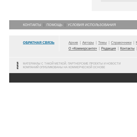
КОНТАКТЫ
ПОМОЩЬ
УСЛОВИЯ ИСПОЛЬЗОВАНИЯ
ОБРАТНАЯ СВЯЗЬ
Архив
Авторы
Темы
Справочники
О «Коммерсанте»
Редакция
Контакты
МАТЕРИАЛЫ С ТАКОЙ МЕТКОЙ, ПАРТНЕРСКИЕ ПРОЕКТЫ И НОВОСТИ
КОМПАНИЙ ОПУБЛИКОВАНЫ НА КОММЕРЧЕСКОЙ ОСНОВЕ