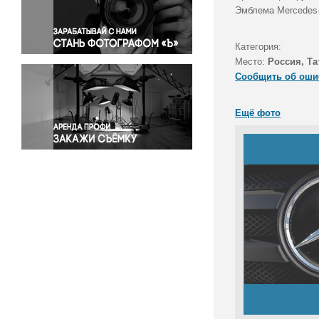
Правосудие
Эмблема Mercedes
Происшествия и конфликты
Религия
Категория:
Место:
Россия, Та
Светская жизнь
Сообщить об оши
Спорт
Экология
Ещё фото
Экономика и бизнес