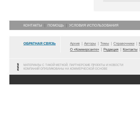
КОНТАКТЫ
ПОМОЩЬ
УСЛОВИЯ ИСПОЛЬЗОВАНИЯ
ОБРАТНАЯ СВЯЗЬ
Архив
Авторы
Темы
Справочники
О «Коммерсанте»
Редакция
Контакты
МАТЕРИАЛЫ С ТАКОЙ МЕТКОЙ, ПАРТНЕРСКИЕ ПРОЕКТЫ И НОВОСТИ
КОМПАНИЙ ОПУБЛИКОВАНЫ НА КОММЕРЧЕСКОЙ ОСНОВЕ