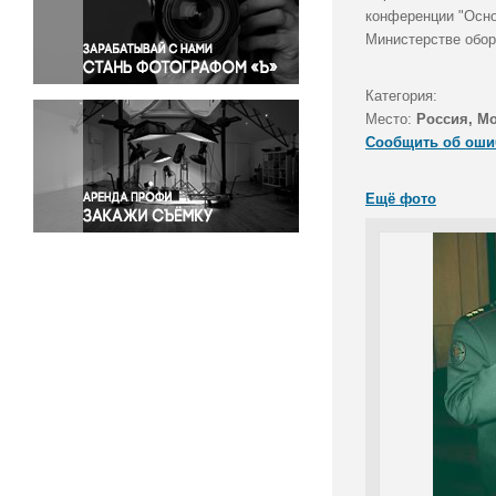
Правосудие
конференции "Осно
Министерстве обор
Происшествия и конфликты
Религия
Категория:
Светская жизнь
Место:
Россия, М
Спорт
Сообщить об оши
Экология
Экономика и бизнес
Ещё фото