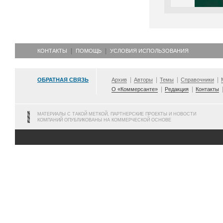
КОНТАКТЫ
ПОМОЩЬ
УСЛОВИЯ ИСПОЛЬЗОВАНИЯ
ОБРАТНАЯ СВЯЗЬ
Архив
Авторы
Темы
Справочники
О «Коммерсанте»
Редакция
Контакты
МАТЕРИАЛЫ С ТАКОЙ МЕТКОЙ, ПАРТНЕРСКИЕ ПРОЕКТЫ И НОВОСТИ
КОМПАНИЙ ОПУБЛИКОВАНЫ НА КОММЕРЧЕСКОЙ ОСНОВЕ