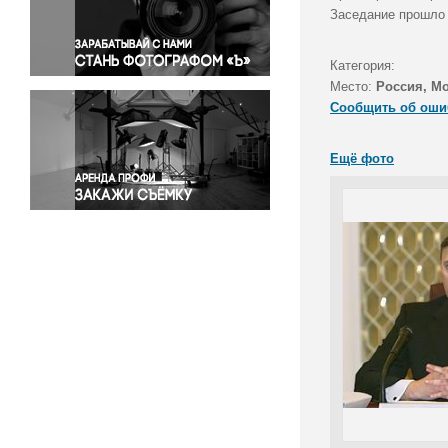
Правосудие
Заседание прошло 
Происшествия и конфликты
Религия
Категория:
Место:
Россия, М
Светская жизнь
Сообщить об оши
Спорт
Экология
Ещё фото
Экономика и бизнес