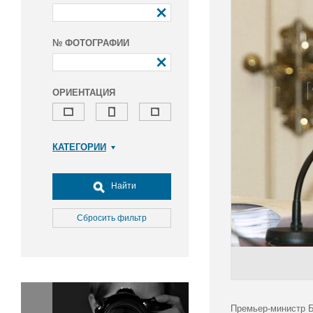
№ ФОТОГРАФИИ
ОРИЕНТАЦИЯ
КАТЕГОРИИ
Армия и ВПК
Досуг, туризм и отдых
Найти
Культура
Медицина
Сбросить фильтр
Наука
Образование
Общество
Окружающая среда
Политика
Премьер-министр Б