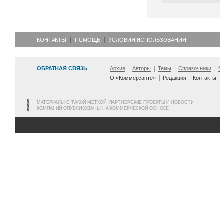
КОНТАКТЫ
ПОМОЩЬ
УСЛОВИЯ ИСПОЛЬЗОВАНИЯ
ОБРАТНАЯ СВЯЗЬ
Архив
Авторы
Темы
Справочники
О «Коммерсанте»
Редакция
Контакты
МАТЕРИАЛЫ С ТАКОЙ МЕТКОЙ, ПАРТНЕРСКИЕ ПРОЕКТЫ И НОВОСТИ
КОМПАНИЙ ОПУБЛИКОВАНЫ НА КОММЕРЧЕСКОЙ ОСНОВЕ