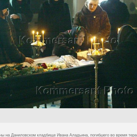
ны на Даниловском кладбище Ивана Аладьина, погибшего во время терак