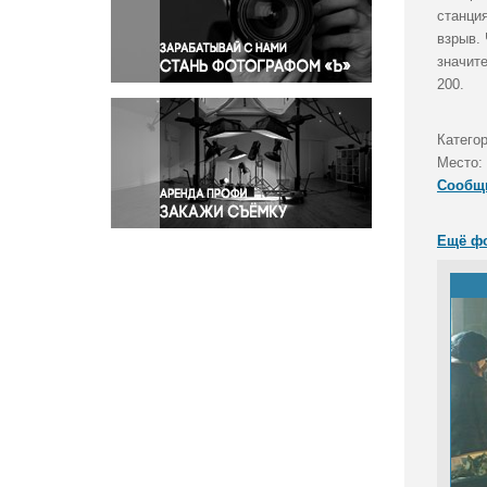
Правосудие
станци
взрыв.
Происшествия и конфликты
значите
Религия
200.
Светская жизнь
Спорт
Категор
Экология
Место:
Экономика и бизнес
Сообщ
Ещё ф