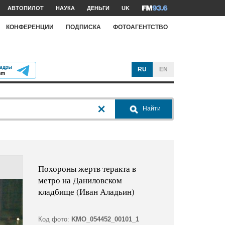
АВТОПИЛОТ
НАУКА
ДЕНЬГИ
UK
КОНФЕРЕНЦИИ
ПОДПИСКА
ФОТОАГЕНТСТВО
RU
EN
Найти
Похороны жертв теракта в
метро на Даниловском
кладбище (Иван Аладьин)
Код фото:
KMO_054452_00101_1