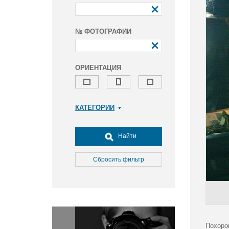
№ ФОТОГРАФИИ
ОРИЕНТАЦИЯ
КАТЕГОРИИ
Армия и ВПК
Досуг, туризм и отдых
Найти
Культура
Медицина
Сбросить фильтр
Наука
Образование
Общество
Окружающая среда
Политика
Похоро