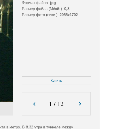
Формат файла:
jpg
Размер файла (Мбайт):
0,8
Размер фото (пикс.):
2055x1702
Купить
1
/
12
та в метро. В 8.32 утра в туннеле между