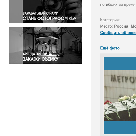
Правосудие
погибших во время 
Происшествия и конфликты
Религия
Категория:
Место:
Россия, М
Светская жизнь
Сообщить об оши
Спорт
Экология
Ещё фото
Экономика и бизнес