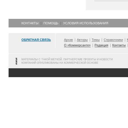
КОНТАКТЫ
ПОМОЩЬ
УСЛОВИЯ ИСПОЛЬЗОВАНИЯ
ОБРАТНАЯ СВЯЗЬ
Архив
Авторы
Темы
Справочники
О «Коммерсанте»
Редакция
Контакты
МАТЕРИАЛЫ С ТАКОЙ МЕТКОЙ, ПАРТНЕРСКИЕ ПРОЕКТЫ И НОВОСТИ
КОМПАНИЙ ОПУБЛИКОВАНЫ НА КОММЕРЧЕСКОЙ ОСНОВЕ