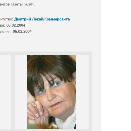
ентре газеты "АиФ".
ентство:
Дмитрий Лекай/Коммерсантъ
тия:
06.02.2004
вления:
06.02.2004