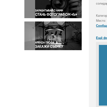
Правосудие
солида
Происшествия и конфликты
Религия
Категор
Место:
Светская жизнь
Сообщ
Спорт
Экология
Ещё ф
Экономика и бизнес