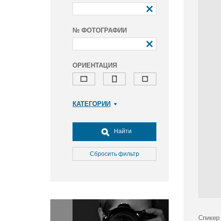
№ ФОТОГРАФИИ
ОРИЕНТАЦИЯ
КАТЕГОРИИ
Армия и ВПК
Досуг, туризм и отдых
Найти
Культура
Медицина
Сбросить фильтр
Наука
Образование
Общество
Окружающая среда
Политика
Спикер