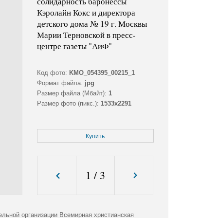
солидарность баронессы
Кэролайн Кокс и директора
детского дома № 19 г. Москвы
Марии Терновской в пресс-
центре газеты "АиФ"
Код фото:
KMO_054395_00215_1
Формат файла:
jpg
Размер файла (Мбайт):
1
Размер фото (пикс.):
1533x2291
Купить
1
/
3
ельной организации Всемирная христианская