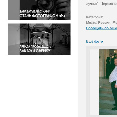
Правосудие
лучник". Церемони
Происшествия и конфликты
Религия
Категория:
Место:
Россия, М
Светская жизнь
Сообщить об оши
Спорт
Экология
Ещё фото
Экономика и бизнес