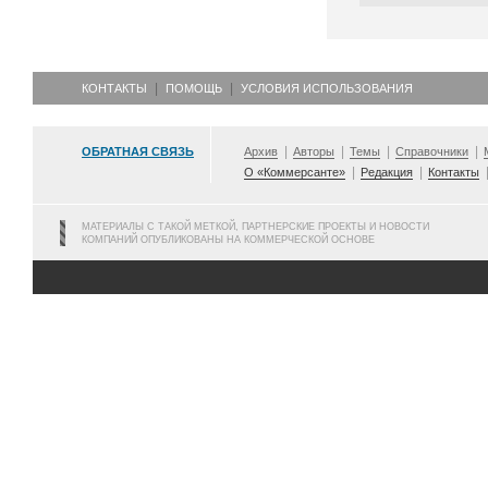
КОНТАКТЫ
ПОМОЩЬ
УСЛОВИЯ ИСПОЛЬЗОВАНИЯ
ОБРАТНАЯ СВЯЗЬ
Архив
Авторы
Темы
Справочники
О «Коммерсанте»
Редакция
Контакты
МАТЕРИАЛЫ С ТАКОЙ МЕТКОЙ, ПАРТНЕРСКИЕ ПРОЕКТЫ И НОВОСТИ
КОМПАНИЙ ОПУБЛИКОВАНЫ НА КОММЕРЧЕСКОЙ ОСНОВЕ