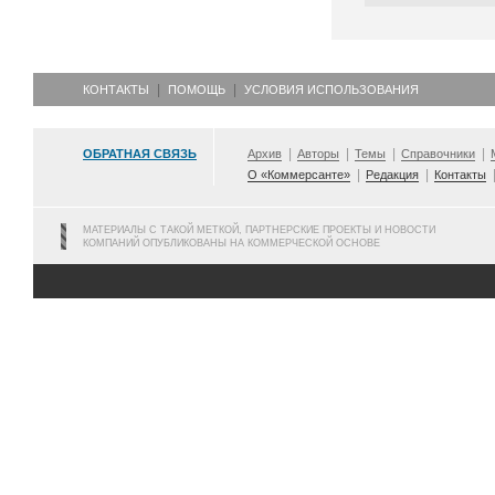
КОНТАКТЫ
ПОМОЩЬ
УСЛОВИЯ ИСПОЛЬЗОВАНИЯ
ОБРАТНАЯ СВЯЗЬ
Архив
Авторы
Темы
Справочники
О «Коммерсанте»
Редакция
Контакты
МАТЕРИАЛЫ С ТАКОЙ МЕТКОЙ, ПАРТНЕРСКИЕ ПРОЕКТЫ И НОВОСТИ
КОМПАНИЙ ОПУБЛИКОВАНЫ НА КОММЕРЧЕСКОЙ ОСНОВЕ