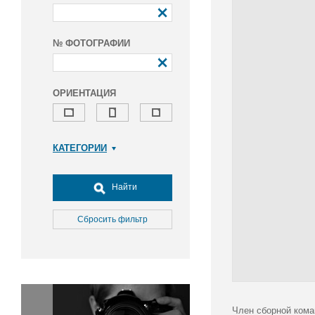
№ ФОТОГРАФИИ
ОРИЕНТАЦИЯ
КАТЕГОРИИ
Армия и ВПК
Досуг, туризм и отдых
Найти
Культура
Медицина
Сбросить фильтр
Наука
Образование
Общество
Окружающая среда
Политика
Член сборной кома