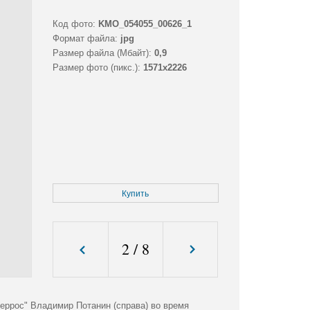
Код фото:
KMO_054055_00626_1
Формат файла:
jpg
Размер файла (Мбайт):
0,9
Размер фото (пикс.):
1571x2226
Купить
2
/
8
террос" Владимир Потанин (справа) во время