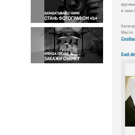
Правосудие
вручен
в зале
Происшествия и конфликты
Религия
Категор
Светская жизнь
Место:
Спорт
Сообщ
Экология
Экономика и бизнес
Ещё ф