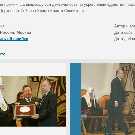
ие премии "За выдающуюся деятельность по укреплению единства право
 Церковных Соборов Храма Христа Спасителя.
ия:
Автор и аг
Россия, Москва
Дата собы
ить об ошибке
Дата доба
ото