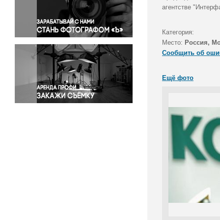
Правосудие
агентстве "Интерфа
Происшествия и конфликты
Религия
Категория:
Место:
Россия, М
Светская жизнь
Сообщить об оши
Спорт
Экология
Ещё фото
Экономика и бизнес