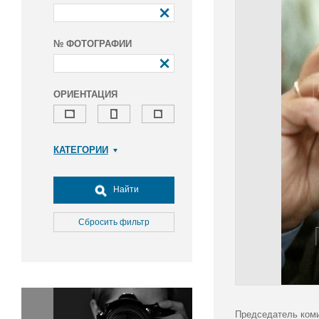
№ ФОТОГРАФИИ
ОРИЕНТАЦИЯ
КАТЕГОРИИ
Армия и ВПК
Досуг, туризм и отдых
Найти
Культура
Медицина
Сбросить фильтр
Наука
Образование
Общество
Окружающая среда
Политика
Председатель коми