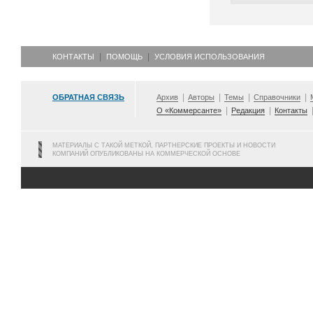
КОНТАКТЫ
ПОМОЩЬ
УСЛОВИЯ ИСПОЛЬЗОВАНИЯ
ОБРАТНАЯ СВЯЗЬ
Архив
Авторы
Темы
Справочники
О «Коммерсанте»
Редакция
Контакты
МАТЕРИАЛЫ С ТАКОЙ МЕТКОЙ, ПАРТНЕРСКИЕ ПРОЕКТЫ И НОВОСТИ
КОМПАНИЙ ОПУБЛИКОВАНЫ НА КОММЕРЧЕСКОЙ ОСНОВЕ