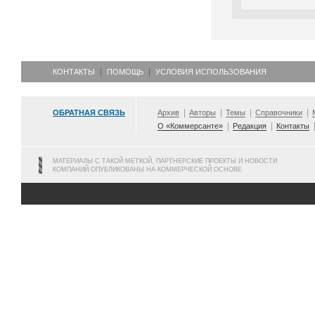
КОНТАКТЫ
ПОМОЩЬ
УСЛОВИЯ ИСПОЛЬЗОВАНИЯ
ОБРАТНАЯ СВЯЗЬ
Архив
Авторы
Темы
Справочники
О «Коммерсанте»
Редакция
Контакты
МАТЕРИАЛЫ С ТАКОЙ МЕТКОЙ, ПАРТНЕРСКИЕ ПРОЕКТЫ И НОВОСТИ
КОМПАНИЙ ОПУБЛИКОВАНЫ НА КОММЕРЧЕСКОЙ ОСНОВЕ