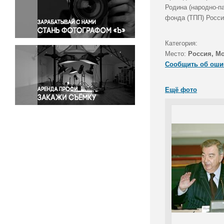
Правосудие
Родина (народно-п
фонда (ТПП) Росси
Происшествия и конфликты
Религия
Категория:
Светская жизнь
Место:
Россия, М
Спорт
Сообщить об оши
Экология
Экономика и бизнес
Ещё фото