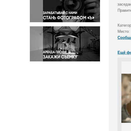
Правосудие
заседа
Правит
Происшествия и конфликты
Религия
Категор
Светская жизнь
Место:
Спорт
Сообщ
Экология
Экономика и бизнес
Ещё ф