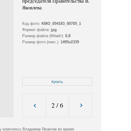
председателя Правительства В.
Яковлева
Код фото:
KMO_054183_00705_1
Формат файла:
jpg
Размер файла (Мбайт):
0,8
Размер фото (пикс.):
1495x2339
Купить
2
/
6
у комплексу Владимир Яковлев во время