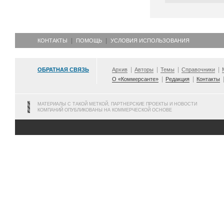
КОНТАКТЫ
ПОМОЩЬ
УСЛОВИЯ ИСПОЛЬЗОВАНИЯ
ОБРАТНАЯ СВЯЗЬ
Архив
Авторы
Темы
Справочники
О «Коммерсанте»
Редакция
Контакты
МАТЕРИАЛЫ С ТАКОЙ МЕТКОЙ, ПАРТНЕРСКИЕ ПРОЕКТЫ И НОВОСТИ
КОМПАНИЙ ОПУБЛИКОВАНЫ НА КОММЕРЧЕСКОЙ ОСНОВЕ