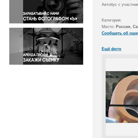
Правосудие
Автобус с участни
Происшествия и конфликты
Религия
Категория:
Место:
Россия, Са
Светская жизнь
Сообщить об оши
Спорт
Экология
Ещё фото
Экономика и бизнес