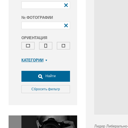
№ ФОТОГРАФИИ
ОРИЕНТАЦИЯ
КАТЕГОРИИ
Армия и ВПК
Досуг, туризм и отдых
Найти
Культура
Медицина
Сбросить фильтр
Наука
Образование
Общество
Окружающая среда
Политика
Лидер Либерально-