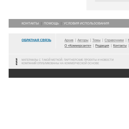
КОНТАКТЫ
ПОМОЩЬ
УСЛОВИЯ ИСПОЛЬЗОВАНИЯ
ОБРАТНАЯ СВЯЗЬ
Архив
Авторы
Темы
Справочники
О «Коммерсанте»
Редакция
Контакты
МАТЕРИАЛЫ С ТАКОЙ МЕТКОЙ, ПАРТНЕРСКИЕ ПРОЕКТЫ И НОВОСТИ
КОМПАНИЙ ОПУБЛИКОВАНЫ НА КОММЕРЧЕСКОЙ ОСНОВЕ