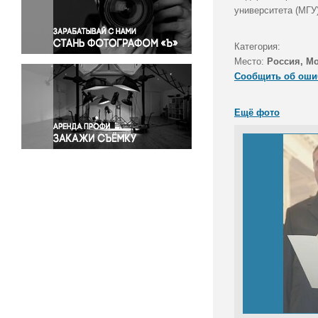
Правосудие
университета (МГУ)
Происшествия и конфликты
Религия
Категория:
Место:
Россия, М
Светская жизнь
Сообщить об оши
Спорт
Экология
Ещё фото
Экономика и бизнес