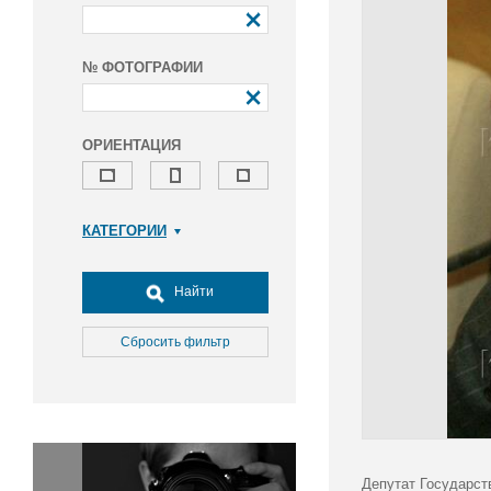
№ ФОТОГРАФИИ
ОРИЕНТАЦИЯ
КАТЕГОРИИ
Армия и ВПК
Досуг, туризм и отдых
Найти
Культура
Медицина
Сбросить фильтр
Наука
Образование
Общество
Окружающая среда
Политика
Депутат Государст