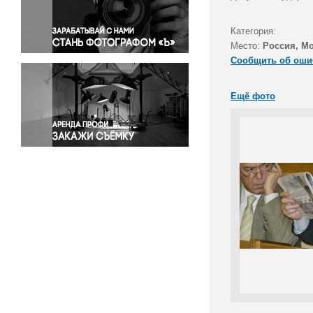
Правосудие
Происшествия и конфликты
Категория:
Религия
Место:
Россия, М
Сообщить об оши
Светская жизнь
Спорт
Ещё фото
Экология
Экономика и бизнес