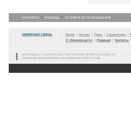
КОНТАКТЫ
ПОМОЩЬ
УСЛОВИЯ ИСПОЛЬЗОВАНИЯ
ОБРАТНАЯ СВЯЗЬ
Архив
Авторы
Темы
Справочники
О «Коммерсанте»
Редакция
Контакты
МАТЕРИАЛЫ С ТАКОЙ МЕТКОЙ, ПАРТНЕРСКИЕ ПРОЕКТЫ И НОВОСТИ
КОМПАНИЙ ОПУБЛИКОВАНЫ НА КОММЕРЧЕСКОЙ ОСНОВЕ