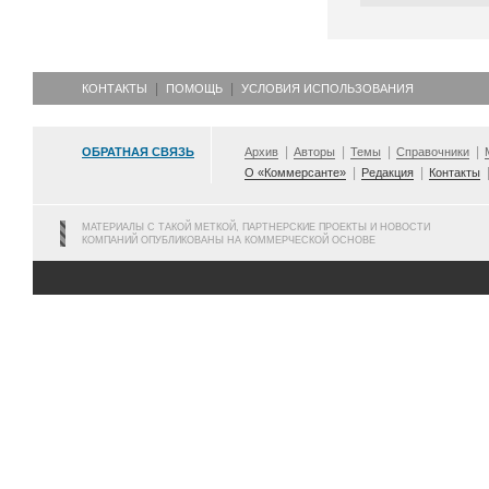
КОНТАКТЫ
ПОМОЩЬ
УСЛОВИЯ ИСПОЛЬЗОВАНИЯ
ОБРАТНАЯ СВЯЗЬ
Архив
Авторы
Темы
Справочники
О «Коммерсанте»
Редакция
Контакты
МАТЕРИАЛЫ С ТАКОЙ МЕТКОЙ, ПАРТНЕРСКИЕ ПРОЕКТЫ И НОВОСТИ
КОМПАНИЙ ОПУБЛИКОВАНЫ НА КОММЕРЧЕСКОЙ ОСНОВЕ