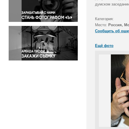
Правосудие
думском заседании
Происшествия и конфликты
Религия
Категория:
Место:
Россия, М
Светская жизнь
Сообщить об оши
Спорт
Экология
Ещё фото
Экономика и бизнес