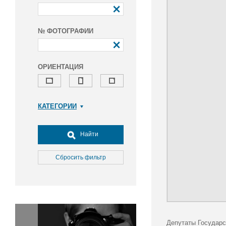
№ ФОТОГРАФИИ
ОРИЕНТАЦИЯ
КАТЕГОРИИ
Армия и ВПК
Досуг, туризм и отдых
Найти
Культура
Медицина
Сбросить фильтр
Наука
Образование
Общество
Окружающая среда
Политика
Депутаты Государс