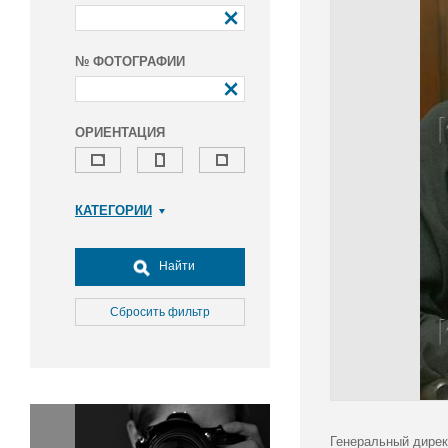
№ ФОТОГРАФИИ
ОРИЕНТАЦИЯ
КАТЕГОРИИ
Армия и ВПК
Досуг, туризм и отдых
Найти
Культура
Медицина
Сбросить фильтр
Наука
Образование
Общество
Окружающая среда
Политика
Генеральный дирек