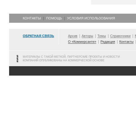
КОНТАКТЫ
ПОМОЩЬ
УСЛОВИЯ ИСПОЛЬЗОВАНИЯ
ОБРАТНАЯ СВЯЗЬ
Архив
Авторы
Темы
Справочники
О «Коммерсанте»
Редакция
Контакты
МАТЕРИАЛЫ С ТАКОЙ МЕТКОЙ, ПАРТНЕРСКИЕ ПРОЕКТЫ И НОВОСТИ
КОМПАНИЙ ОПУБЛИКОВАНЫ НА КОММЕРЧЕСКОЙ ОСНОВЕ