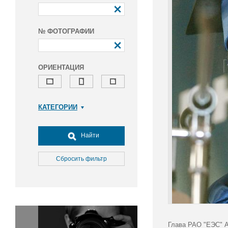
№ ФОТОГРАФИИ
ОРИЕНТАЦИЯ
КАТЕГОРИИ
Армия и ВПК
Досуг, туризм и отдых
Найти
Культура
Медицина
Сбросить фильтр
Наука
Образование
Общество
Окружающая среда
Политика
Глава РАО "ЕЭС" А