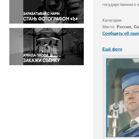
Правосудие
государственного 
Происшествия и конфликты
Религия
Категория:
Место:
Россия, Са
Светская жизнь
Сообщить об оши
Спорт
Экология
Ещё фото
Экономика и бизнес