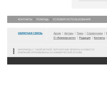
КОНТАКТЫ
ПОМОЩЬ
УСЛОВИЯ ИСПОЛЬЗОВАНИЯ
ОБРАТНАЯ СВЯЗЬ
Архив
Авторы
Темы
Справочники
О «Коммерсанте»
Редакция
Контакты
МАТЕРИАЛЫ С ТАКОЙ МЕТКОЙ, ПАРТНЕРСКИЕ ПРОЕКТЫ И НОВОСТИ
КОМПАНИЙ ОПУБЛИКОВАНЫ НА КОММЕРЧЕСКОЙ ОСНОВЕ