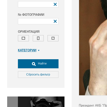
№ ФОТОГРАФИИ
ОРИЕНТАЦИЯ
КАТЕГОРИИ
Армия и ВПК
Досуг, туризм и отдых
Найти
Культура
Медицина
Сбросить фильтр
Наука
Образование
Общество
Окружающая среда
Политика
Президент АКБ "Пр