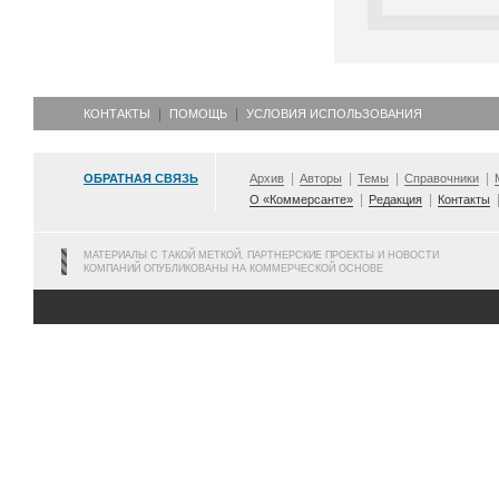
КОНТАКТЫ
ПОМОЩЬ
УСЛОВИЯ ИСПОЛЬЗОВАНИЯ
ОБРАТНАЯ СВЯЗЬ
Архив
Авторы
Темы
Справочники
О «Коммерсанте»
Редакция
Контакты
МАТЕРИАЛЫ С ТАКОЙ МЕТКОЙ, ПАРТНЕРСКИЕ ПРОЕКТЫ И НОВОСТИ
КОМПАНИЙ ОПУБЛИКОВАНЫ НА КОММЕРЧЕСКОЙ ОСНОВЕ