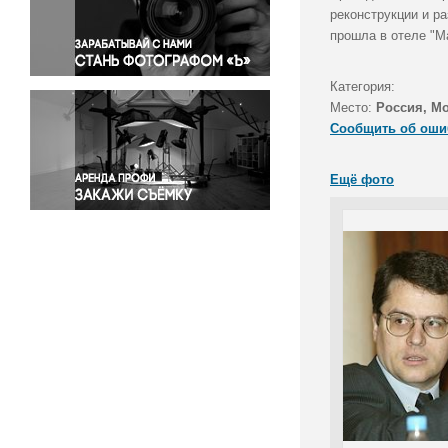
Правосудие
реконструкции и р
прошла в отеле "М
Происшествия и конфликты
Религия
Категория:
Светская жизнь
Место:
Россия, М
Спорт
Сообщить об оши
Экология
Экономика и бизнес
Ещё фото