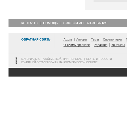
КОНТАКТЫ
ПОМОЩЬ
УСЛОВИЯ ИСПОЛЬЗОВАНИЯ
ОБРАТНАЯ СВЯЗЬ
Архив
Авторы
Темы
Справочники
О «Коммерсанте»
Редакция
Контакты
МАТЕРИАЛЫ С ТАКОЙ МЕТКОЙ, ПАРТНЕРСКИЕ ПРОЕКТЫ И НОВОСТИ
КОМПАНИЙ ОПУБЛИКОВАНЫ НА КОММЕРЧЕСКОЙ ОСНОВЕ