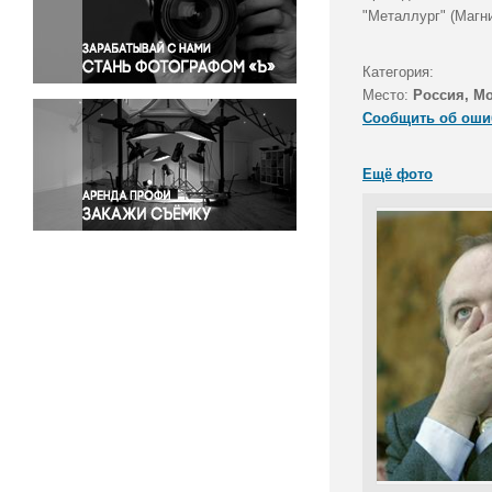
Правосудие
"Металлург" (Магни
Происшествия и конфликты
Религия
Категория:
Место:
Россия, М
Светская жизнь
Сообщить об оши
Спорт
Экология
Ещё фото
Экономика и бизнес