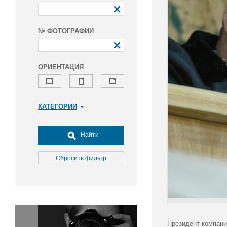
№ ФОТОГРАФИИ
ОРИЕНТАЦИЯ
КАТЕГОРИИ
Армия и ВПК
Досуг, туризм и отдых
Найти
Культура
Медицина
Сбросить фильтр
Наука
Образование
Общество
Окружающая среда
Политика
Президент компани