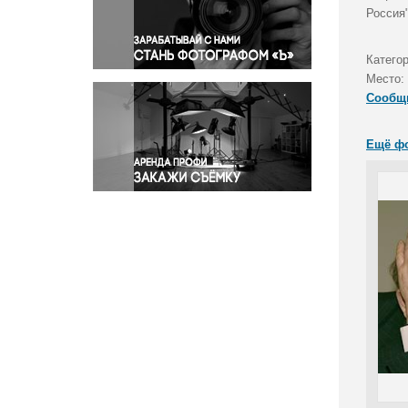
Правосудие
Россия"
Происшествия и конфликты
Религия
Категор
Место:
Светская жизнь
Сообщ
Спорт
Экология
Ещё ф
Экономика и бизнес