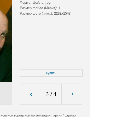
Формат файла:
jpg
Размер файла (Мбайт):
1
Размер фото (пикс.):
2282x1547
Купить
3
/
4
ковской городской организации партии "Единая