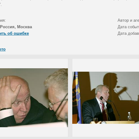
.
ия:
Автор и аг
Россия, Москва
Дата собы
ить об ошибке
Дата доба
ото