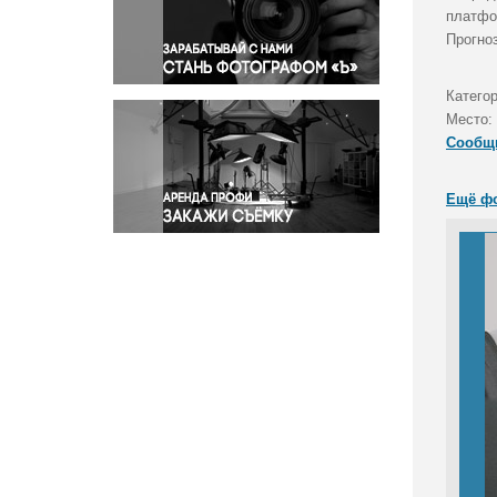
Правосудие
платфо
Прогно
Происшествия и конфликты
Религия
Категор
Светская жизнь
Место:
Спорт
Сообщ
Экология
Экономика и бизнес
Ещё ф