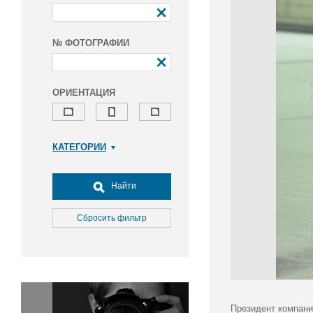
№ ФОТОГРАФИИ
ОРИЕНТАЦИЯ
КАТЕГОРИИ
Армия и ВПК
Досуг, туризм и отдых
Найти
Культура
Медицина
Сбросить фильтр
Наука
Образование
Общество
Окружающая среда
Политика
Президент компани