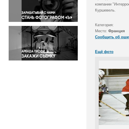
Правосудие
компании "Интерро
Куршевель.
Происшествия и конфликты
Религия
Категория:
Светская жизнь
Место:
Франция
Спорт
Сообщить об оши
Экология
Экономика и бизнес
Ещё фото