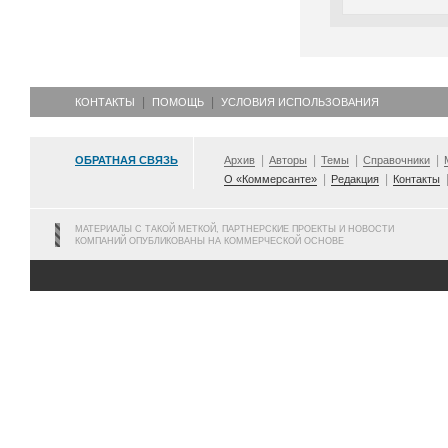
КОНТАКТЫ
ПОМОЩЬ
УСЛОВИЯ ИСПОЛЬЗОВАНИЯ
ОБРАТНАЯ СВЯЗЬ
Архив
Авторы
Темы
Справочники
О «Коммерсанте»
Редакция
Контакты
МАТЕРИАЛЫ С ТАКОЙ МЕТКОЙ, ПАРТНЕРСКИЕ ПРОЕКТЫ И НОВОСТИ
КОМПАНИЙ ОПУБЛИКОВАНЫ НА КОММЕРЧЕСКОЙ ОСНОВЕ