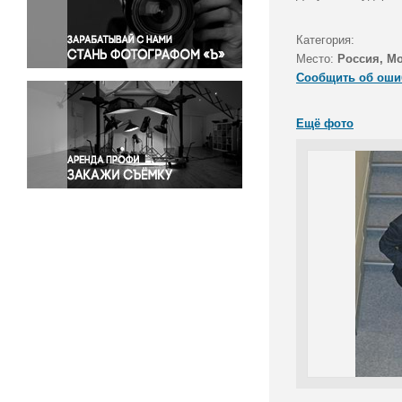
Правосудие
Происшествия и конфликты
Категория:
Религия
Место:
Россия, М
Сообщить об оши
Светская жизнь
Спорт
Ещё фото
Экология
Экономика и бизнес