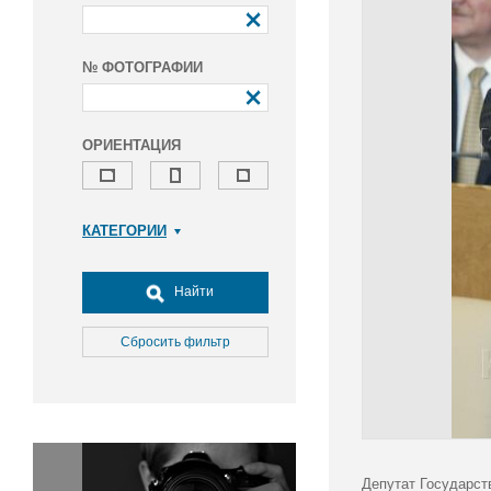
№ ФОТОГРАФИИ
ОРИЕНТАЦИЯ
КАТЕГОРИИ
Армия и ВПК
Досуг, туризм и отдых
Найти
Культура
Медицина
Сбросить фильтр
Наука
Образование
Общество
Окружающая среда
Политика
Депутат Государст