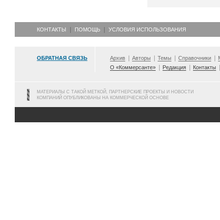
КОНТАКТЫ
ПОМОЩЬ
УСЛОВИЯ ИСПОЛЬЗОВАНИЯ
ОБРАТНАЯ СВЯЗЬ
Архив
Авторы
Темы
Справочники
О «Коммерсанте»
Редакция
Контакты
МАТЕРИАЛЫ С ТАКОЙ МЕТКОЙ, ПАРТНЕРСКИЕ ПРОЕКТЫ И НОВОСТИ
КОМПАНИЙ ОПУБЛИКОВАНЫ НА КОММЕРЧЕСКОЙ ОСНОВЕ