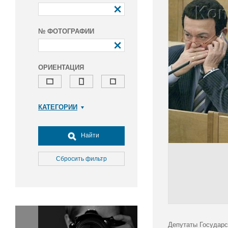
№ ФОТОГРАФИИ
ОРИЕНТАЦИЯ
КАТЕГОРИИ
Армия и ВПК
Досуг, туризм и отдых
Найти
Культура
Медицина
Сбросить фильтр
Наука
Образование
Общество
Окружающая среда
Политика
Депутаты Государс