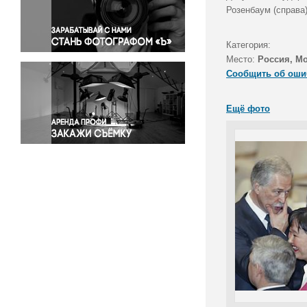
Правосудие
Розенбаум (справа
Происшествия и конфликты
Религия
Категория:
Место:
Россия, М
Светская жизнь
Сообщить об оши
Спорт
Экология
Ещё фото
Экономика и бизнес