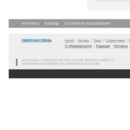
КОНТАКТЫ
ПОМОЩЬ
УСЛОВИЯ ИСПОЛЬЗОВАНИЯ
ОБРАТНАЯ СВЯЗЬ
Архив
Авторы
Темы
Справочники
О «Коммерсанте»
Редакция
Контакты
МАТЕРИАЛЫ С ТАКОЙ МЕТКОЙ, ПАРТНЕРСКИЕ ПРОЕКТЫ И НОВОСТИ
КОМПАНИЙ ОПУБЛИКОВАНЫ НА КОММЕРЧЕСКОЙ ОСНОВЕ