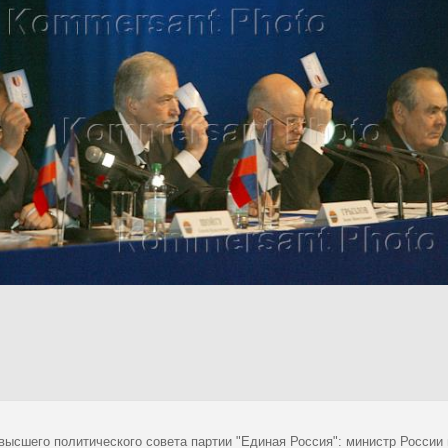
высшего политического совета партии "Единая Россия": министр России