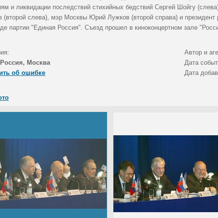
иям и ликвидации последствий стихийных бедствий Сергей Шойгу (слева
в (второй слева), мэр Москвы Юрий Лужков (второй справа) и президент
зде партии "Единая Россия". Съезд прошел в киноконцертном зале "Росси
ия:
Автор и аг
Россия, Москва
Дата собы
ить об ошибке
Дата доба
ото