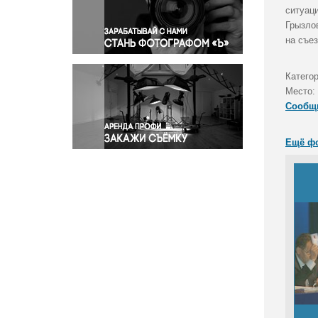
Правосудие
ситуац
Грызло
Происшествия и конфликты
на съе
Религия
Светская жизнь
Категор
Спорт
Место:
Экология
Сообщ
Экономика и бизнес
Ещё ф