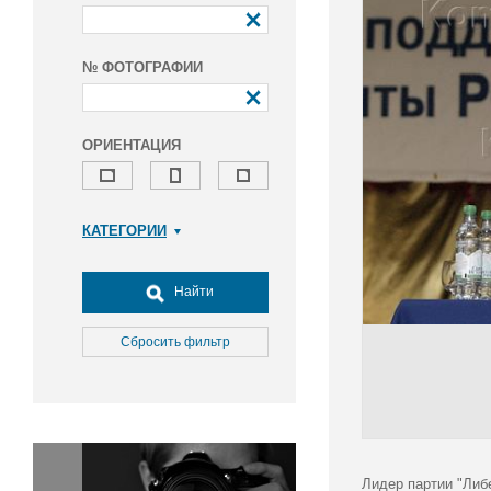
№ ФОТОГРАФИИ
ОРИЕНТАЦИЯ
КАТЕГОРИИ
Армия и ВПК
Досуг, туризм и отдых
Найти
Культура
Медицина
Сбросить фильтр
Наука
Образование
Общество
Окружающая среда
Политика
Лидер партии "Либ