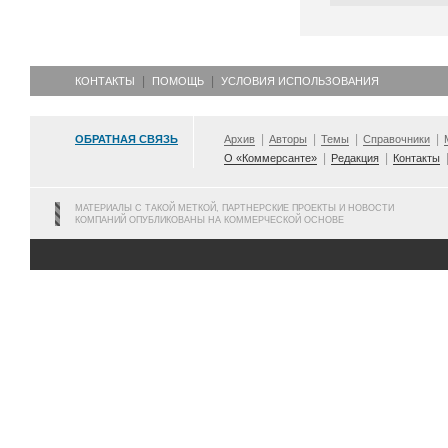
КОНТАКТЫ
ПОМОЩЬ
УСЛОВИЯ ИСПОЛЬЗОВАНИЯ
ОБРАТНАЯ СВЯЗЬ
Архив
Авторы
Темы
Справочники
О «Коммерсанте»
Редакция
Контакты
МАТЕРИАЛЫ С ТАКОЙ МЕТКОЙ, ПАРТНЕРСКИЕ ПРОЕКТЫ И НОВОСТИ
КОМПАНИЙ ОПУБЛИКОВАНЫ НА КОММЕРЧЕСКОЙ ОСНОВЕ