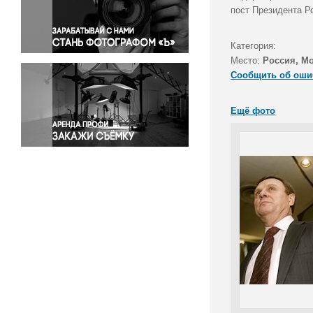
Правосудие
пост Президента Р
Происшествия и конфликты
Религия
Категория:
Место:
Россия, М
Светская жизнь
Сообщить об оши
Спорт
Экология
Ещё фото
Экономика и бизнес