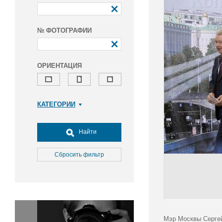
№ ФОТОГРАФИИ
ОРИЕНТАЦИЯ
КАТЕГОРИИ
Армия и ВПК
Досуг, туризм и отдых
Найти
Культура
Медицина
Сбросить фильтр
Наука
Образование
Общество
Окружающая среда
Политика
Мэр Москвы Сергей