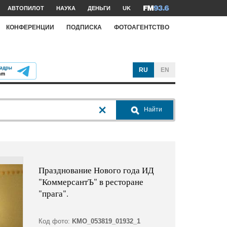
АВТОПИЛОТ
НАУКА
ДЕНЬГИ
UK
КОНФЕРЕНЦИИ
ПОДПИСКА
ФОТОАГЕНТСТВО
RU
EN
Найти
Празднование Нового года ИД
"КоммерсантЪ" в ресторане
"прага".
Код фото:
KMO_053819_01932_1