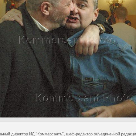
льный директор ИД "Коммерсантъ", шеф-редактор объединенной редакци