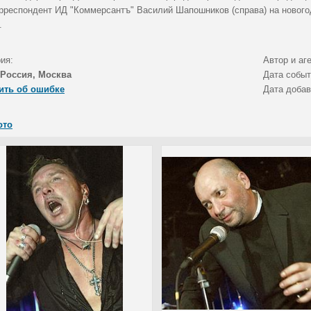
рреспондент ИД "Коммерсантъ" Василий Шапошников (справа) на нового
.
ия:
Автор и аг
Россия, Москва
Дата собы
ить об ошибке
Дата доба
ото