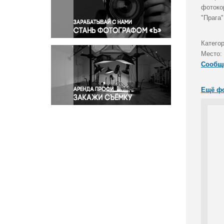
Правосудие
фотоко
"Прага"
Происшествия и конфликты
Религия
Категор
Светская жизнь
Место:
Спорт
Сообщ
Экология
Экономика и бизнес
Ещё ф