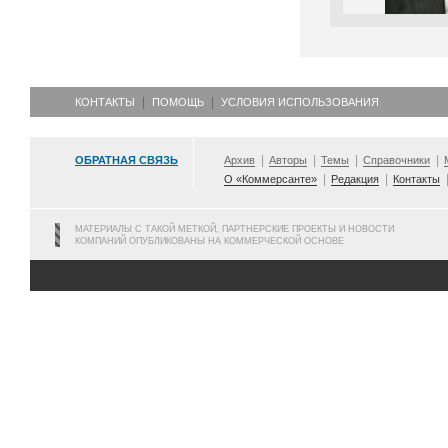
КОНТАКТЫ
ПОМОЩЬ
УСЛОВИЯ ИСПОЛЬЗОВАНИЯ
ОБРАТНАЯ СВЯЗЬ
Архив
Авторы
Темы
Справочники
О «Коммерсанте»
Редакция
Контакты
МАТЕРИАЛЫ С ТАКОЙ МЕТКОЙ, ПАРТНЕРСКИЕ ПРОЕКТЫ И НОВОСТИ
КОМПАНИЙ ОПУБЛИКОВАНЫ НА КОММЕРЧЕСКОЙ ОСНОВЕ