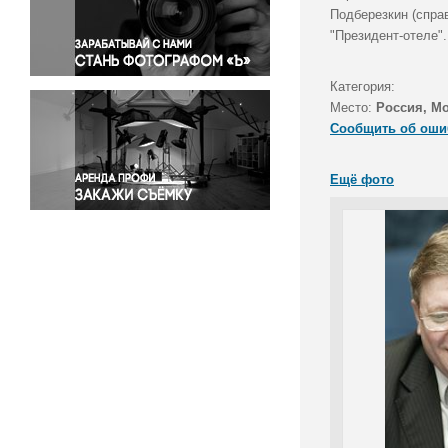
Правосудие
Подберезкин (спра
"Президент-отеле".
Происшествия и конфликты
Религия
Категория:
Светская жизнь
Место:
Россия, М
Спорт
Сообщить об оши
Экология
Экономика и бизнес
Ещё фото