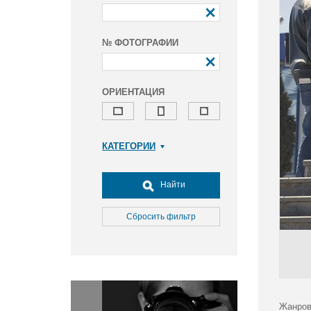
№ ФОТОГРАФИИ
ОРИЕНТАЦИЯ
КАТЕГОРИИ
Армия и ВПК
Досуг, туризм и отдых
Найти
Культура
Медицина
Сбросить фильтр
Наука
Образование
Общество
Окружающая среда
Политика
Жанров