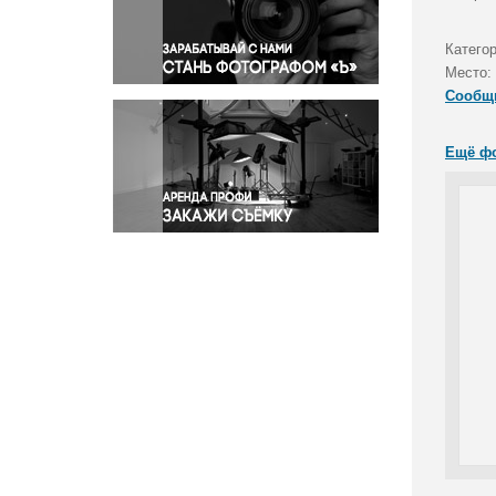
Правосудие
Происшествия и конфликты
Катего
Религия
Место:
Сообщ
Светская жизнь
Спорт
Ещё ф
Экология
Экономика и бизнес