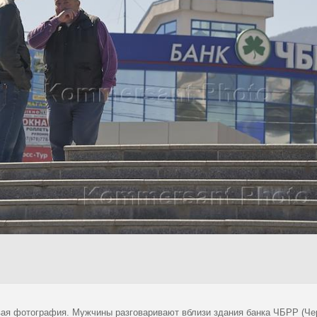
ая фотография. Мужчины разговаривают вблизи здания банка ЧБРР (Черн