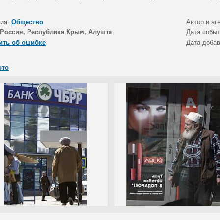
рия:
Общество
Автор и аг
Россия, Республика Крым, Алушта
Дата собы
ить об ошибке
Дата доба
ото