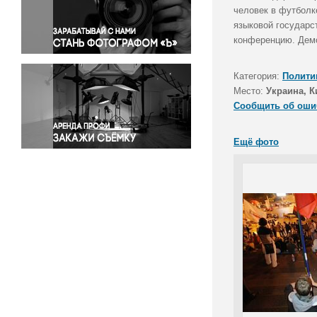
Правосудие
человек в футболке
языковой государс
Происшествия и конфликты
конференцию. Демо
Религия
Светская жизнь
Категория:
Полити
Спорт
Место:
Украина, К
Экология
Сообщить об оши
Экономика и бизнес
Ещё фото