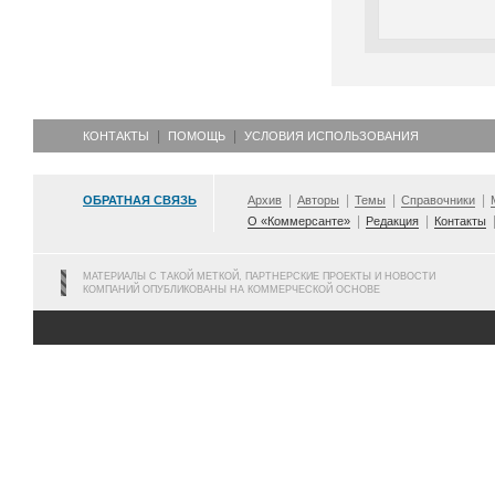
КОНТАКТЫ
ПОМОЩЬ
УСЛОВИЯ ИСПОЛЬЗОВАНИЯ
ОБРАТНАЯ СВЯЗЬ
Архив
Авторы
Темы
Справочники
О «Коммерсанте»
Редакция
Контакты
МАТЕРИАЛЫ С ТАКОЙ МЕТКОЙ, ПАРТНЕРСКИЕ ПРОЕКТЫ И НОВОСТИ
КОМПАНИЙ ОПУБЛИКОВАНЫ НА КОММЕРЧЕСКОЙ ОСНОВЕ