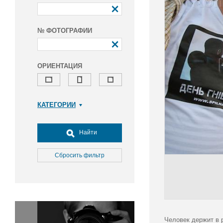
№ ФОТОГРАФИИ
ОРИЕНТАЦИЯ
КАТЕГОРИИ
Армия и ВПК
Досуг, туризм и отдых
Найти
Культура
Медицина
Сбросить фильтр
Наука
Образование
Общество
Окружающая среда
Политика
Человек держит в 