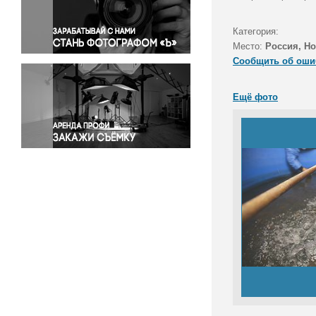
Правосудие
Происшествия и конфликты
Категория:
Религия
Место:
Россия, Н
Сообщить об оши
Светская жизнь
Спорт
Ещё фото
Экология
Экономика и бизнес