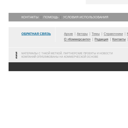
КОНТАКТЫ
ПОМОЩЬ
УСЛОВИЯ ИСПОЛЬЗОВАНИЯ
ОБРАТНАЯ СВЯЗЬ
Архив
Авторы
Темы
Справочники
О «Коммерсанте»
Редакция
Контакты
МАТЕРИАЛЫ С ТАКОЙ МЕТКОЙ, ПАРТНЕРСКИЕ ПРОЕКТЫ И НОВОСТИ
КОМПАНИЙ ОПУБЛИКОВАНЫ НА КОММЕРЧЕСКОЙ ОСНОВЕ