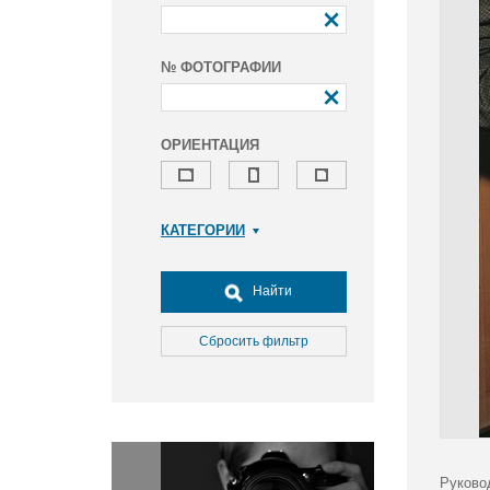
№ ФОТОГРАФИИ
ОРИЕНТАЦИЯ
КАТЕГОРИИ
Армия и ВПК
Досуг, туризм и отдых
Найти
Культура
Медицина
Сбросить фильтр
Наука
Образование
Общество
Окружающая среда
Политика
Руково