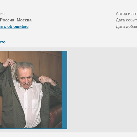
ия:
Автор и аг
Россия, Москва
Дата собы
ить об ошибке
Дата доба
ото