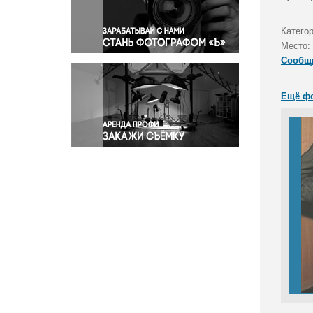
Правосудие
Происшествия и конфликты
Категор
Религия
Место:
Сообщ
Светская жизнь
Спорт
Ещё ф
Экология
Экономика и бизнес