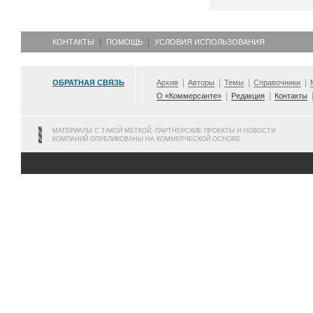
КОНТАКТЫ
ПОМОЩЬ
УСЛОВИЯ ИСПОЛЬЗОВАНИЯ
ОБРАТНАЯ СВЯЗЬ
Архив
Авторы
Темы
Справочники
О «Коммерсанте»
Редакция
Контакты
МАТЕРИАЛЫ С ТАКОЙ МЕТКОЙ, ПАРТНЕРСКИЕ ПРОЕКТЫ И НОВОСТИ
КОМПАНИЙ ОПУБЛИКОВАНЫ НА КОММЕРЧЕСКОЙ ОСНОВЕ