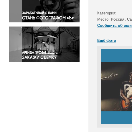
Правосудие
Происшествия и конфликты
Категория:
Религия
Место:
Россия, Са
Сообщить об оши
Светская жизнь
Спорт
Ещё фото
Экология
Экономика и бизнес