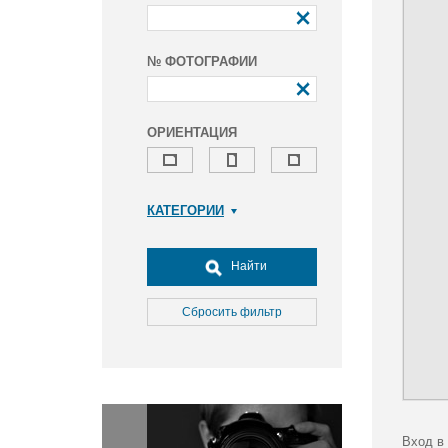
№ ФОТОГРАФИИ
ОРИЕНТАЦИЯ
КАТЕГОРИИ
Армия и ВПК
Досуг, туризм и отдых
Найти
Культура
Медицина
Сбросить фильтр
Наука
Образование
Общество
Окружающая среда
Политика
Вход в