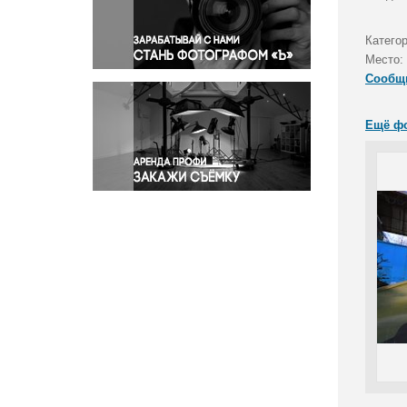
Правосудие
Происшествия и конфликты
Категор
Религия
Место:
Сообщ
Светская жизнь
Спорт
Ещё ф
Экология
Экономика и бизнес