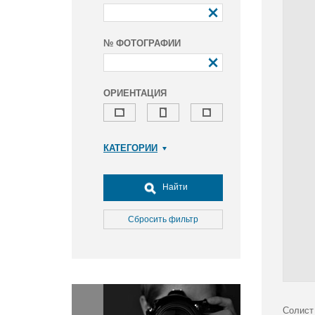
№ ФОТОГРАФИИ
ОРИЕНТАЦИЯ
КАТЕГОРИИ
Армия и ВПК
Досуг, туризм и отдых
Найти
Культура
Медицина
Сбросить фильтр
Наука
Образование
Общество
Окружающая среда
Политика
Солист