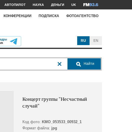
АВТОПИЛОТ
НАУКА
ДЕНЬГИ
UK
КОНФЕРЕНЦИИ
ПОДПИСКА
ФОТОАГЕНТСТВО
RU
EN
Найти
Концерт группы "Несчастный
случай"
Код фото:
KMO_053533_00932_1
Формат файла:
jpg