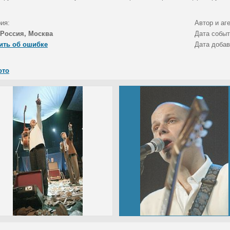
ия:
Автор и аг
Россия, Москва
Дата собы
ить об ошибке
Дата доба
ото