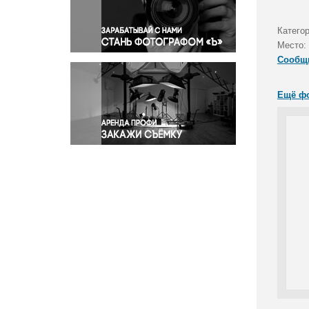
Правосудие
Происшествия и конфликты
Категор
Религия
Место:
Сообщ
Светская жизнь
Спорт
Ещё ф
Экология
Экономика и бизнес