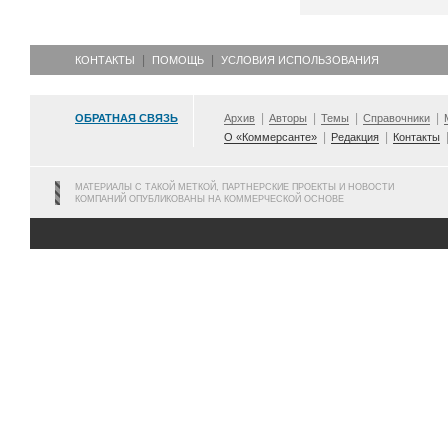
КОНТАКТЫ
ПОМОЩЬ
УСЛОВИЯ ИСПОЛЬЗОВАНИЯ
ОБРАТНАЯ СВЯЗЬ
Архив
Авторы
Темы
Справочники
О «Коммерсанте»
Редакция
Контакты
МАТЕРИАЛЫ С ТАКОЙ МЕТКОЙ, ПАРТНЕРСКИЕ ПРОЕКТЫ И НОВОСТИ
КОМПАНИЙ ОПУБЛИКОВАНЫ НА КОММЕРЧЕСКОЙ ОСНОВЕ