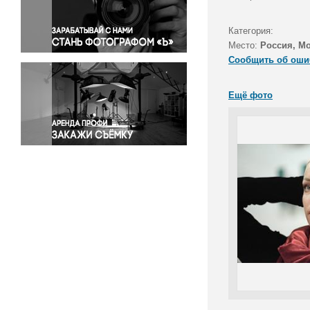
Правосудие
Происшествия и конфликты
Категория:
Религия
Место:
Россия, М
Сообщить об оши
Светская жизнь
Спорт
Ещё фото
Экология
Экономика и бизнес