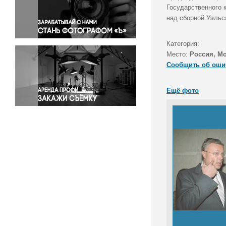
Правосудие
Государственного 
над сборной Уэльс
Происшествия и конфликты
Религия
Категория:
Светская жизнь
Место:
Россия, М
Спорт
Сообщить об оши
Экология
Экономика и бизнес
Ещё фото