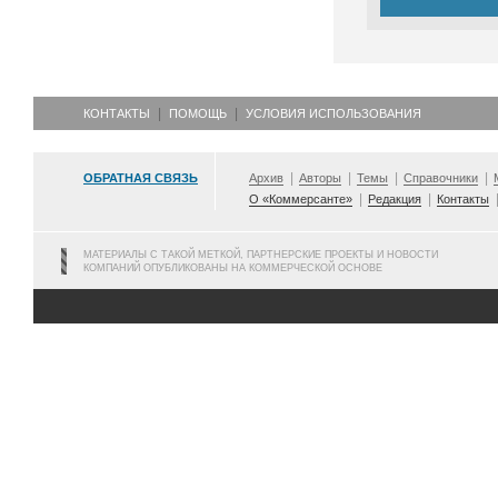
КОНТАКТЫ
ПОМОЩЬ
УСЛОВИЯ ИСПОЛЬЗОВАНИЯ
ОБРАТНАЯ СВЯЗЬ
Архив
Авторы
Темы
Справочники
О «Коммерсанте»
Редакция
Контакты
МАТЕРИАЛЫ С ТАКОЙ МЕТКОЙ, ПАРТНЕРСКИЕ ПРОЕКТЫ И НОВОСТИ
КОМПАНИЙ ОПУБЛИКОВАНЫ НА КОММЕРЧЕСКОЙ ОСНОВЕ