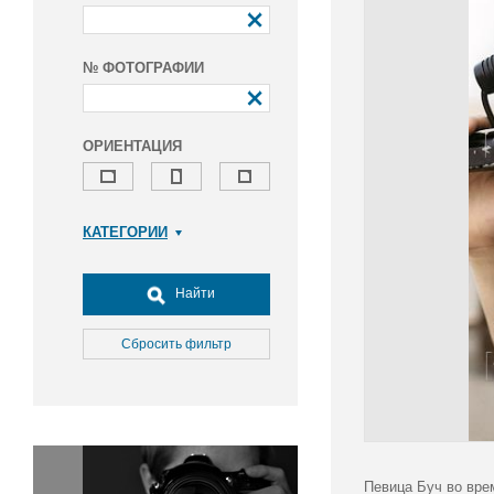
№ ФОТОГРАФИИ
ОРИЕНТАЦИЯ
КАТЕГОРИИ
Армия и ВПК
Досуг, туризм и отдых
Найти
Культура
Медицина
Сбросить фильтр
Наука
Образование
Общество
Окружающая среда
Политика
Певица Буч во вре