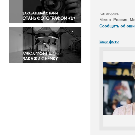
Правосудие
Происшествия и конфликты
Категория:
Религия
Место:
Россия, М
Сообщить об оши
Светская жизнь
Спорт
Ещё фото
Экология
Экономика и бизнес