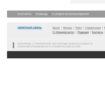
КОНТАКТЫ
ПОМОЩЬ
УСЛОВИЯ ИСПОЛЬЗОВАНИЯ
ОБРАТНАЯ СВЯЗЬ
Архив
Авторы
Темы
Справочники
О «Коммерсанте»
Редакция
Контакты
МАТЕРИАЛЫ С ТАКОЙ МЕТКОЙ, ПАРТНЕРСКИЕ ПРОЕКТЫ И НОВОСТИ
КОМПАНИЙ ОПУБЛИКОВАНЫ НА КОММЕРЧЕСКОЙ ОСНОВЕ