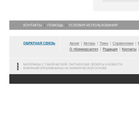
КОНТАКТЫ
ПОМОЩЬ
УСЛОВИЯ ИСПОЛЬЗОВАНИЯ
ОБРАТНАЯ СВЯЗЬ
Архив
Авторы
Темы
Справочники
О «Коммерсанте»
Редакция
Контакты
МАТЕРИАЛЫ С ТАКОЙ МЕТКОЙ, ПАРТНЕРСКИЕ ПРОЕКТЫ И НОВОСТИ
КОМПАНИЙ ОПУБЛИКОВАНЫ НА КОММЕРЧЕСКОЙ ОСНОВЕ