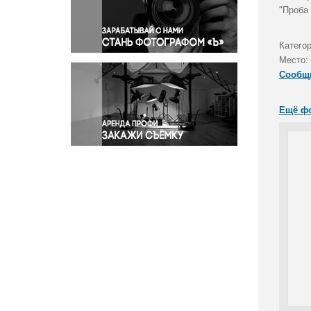
Правосудие
"Проба
Происшествия и конфликты
Религия
Категор
Место:
Светская жизнь
Сообщ
Спорт
Экология
Ещё ф
Экономика и бизнес