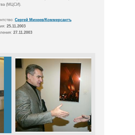
тва (МЦСИ).
ентство:
Сергей Михеев/Коммерсантъ
тия:
25.11.2003
вления:
27.11.2003