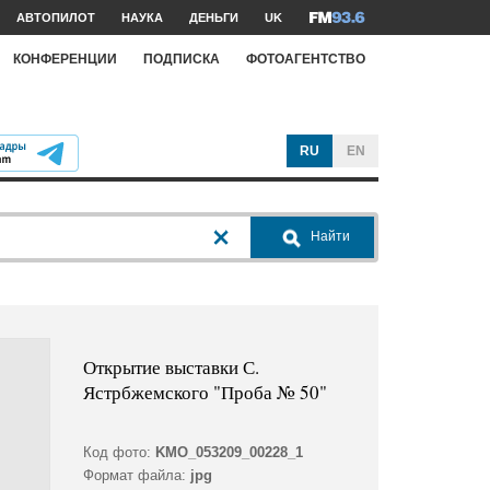
АВТОПИЛОТ
НАУКА
ДЕНЬГИ
UK
КОНФЕРЕНЦИИ
ПОДПИСКА
ФОТОАГЕНТСТВО
RU
EN
Найти
Открытие выставки С.
Ястрбжемского "Проба № 50"
Код фото:
KMO_053209_00228_1
Формат файла:
jpg