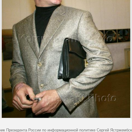
ик Президента России по информационной политике Сергей Ястржембск